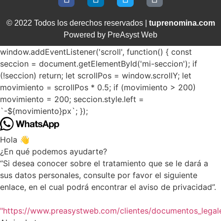
© 2022 Todos los derechos reservados |
tuprenomina.com
Powered by PreAsyst Web
window.addEventListener('scroll', function() { const
seccion = document.getElementById('mi-seccion'); if
(!seccion) return; let scrollPos = window.scrollY; let
movimiento = scrollPos * 0.5; if (movimiento > 200)
movimiento = 200; seccion.style.left =
`-${movimiento}px`; });
Hola 👋
¿En qué podemos ayudarte?
“Si desea conocer sobre el tratamiento que se le dará a
sus datos personales, consulte por favor el siguiente
enlace, en el cual podrá encontrar el aviso de privacidad”.
"https://www.preasystweb.com/clientes/documentos_legal